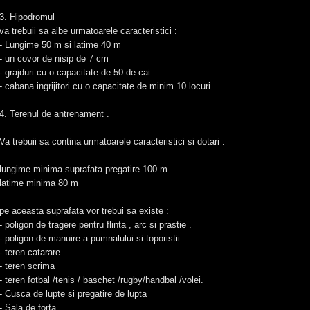
3. Hipodromul
va trebuii sa aibe urmatoarele caracteristici :
- Lungime 50 m si latime 40 m
- un covor de nisip de 7 cm
- grajduri cu o capacitate de 50 de cai.
- cabana ingrijitori cu o capacitate de minim 10 locuri.
4. Terenul de antrenament .
Va trebuii sa contina urmatoarele caracteristici si dotari :
lungime minima suprafata pregatire 100 m
latime minima 80 m
pe aceasta suprafata vor trebui sa existe :
- poligon de tragere pentru flinta , arc si prastie .
- poligon de manuire a pumnalului si toporistii.
- teren catarare
- teren scrima
- teren fotbal /tenis / baschet /rugby/handbal /volei.
- Cusca de lupte si pregatire de lupta
- Sala de forta