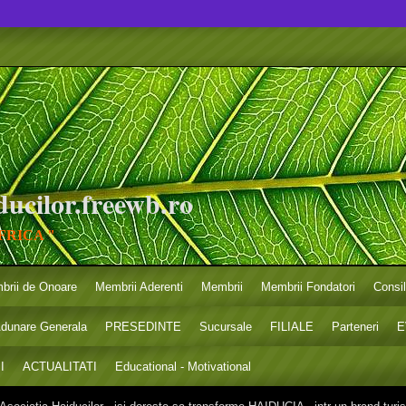
ucilor.freewb.ro
FRICA "
brii de Onoare
Membrii Aderenti
Membrii
Membrii Fondatori
Consi
dunare Generala
PRESEDINTE
Sucursale
FILIALE
Parteneri
E
I
ACTUALITATI
Educational - Motivational