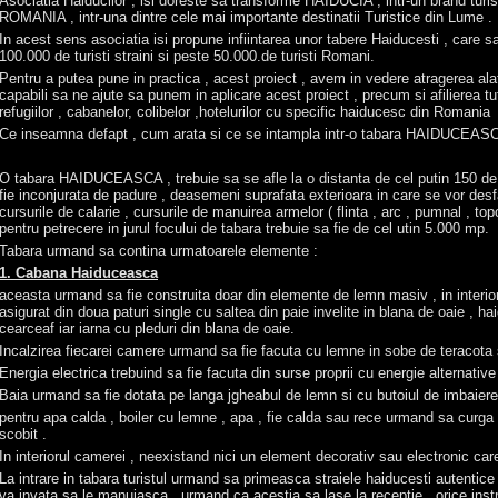
Asociatia Haiducilor , isi doreste sa transforme HAIDUCIA , intr-un brand tur
ROMANIA , intr-una dintre cele mai importante destinatii Turistice din Lume .
In acest sens asociatia isi propune infiintarea unor tabere Haiducesti , care
100.000 de turisti straini si peste 50.000.de turisti Romani.
Pentru a putea pune in practica , acest proiect , avem in vedere atragerea alatu
capabili sa ne ajute sa punem in aplicare acest proiect , precum si afilierea tutu
refugiilor , cabanelor, colibelor ,hotelurilor cu specific haiducesc din Romania
Ce inseamna defapt , cum arata si ce se intampla intr-o tabara HAIDUCEAS
O tabara HAIDUCEASCA , trebuie sa se afle la o distanta de cel putin 150 de 
fie inconjurata de padure , deasemeni suprafata exterioara in care se vor desfas
cursurile de calarie , cursurile de manuirea armelor ( flinta , arc , pumnal , top
pentru petrecere in jurul focului de tabara trebuie sa fie de cel utin 5.000 mp.
Tabara urmand sa contina urmatoarele elemente :
1. Cabana Haiduceasca
aceasta urmand sa fie construita doar din elemente de lemn masiv , in interior
asigurat din doua paturi single cu saltea din paie invelite in blana de oaie , 
cearceaf iar iarna cu pleduri din blana de oaie.
Incalzirea fiecarei camere urmand sa fie facuta cu lemne in sobe de teracota
Energia electrica trebuind sa fie facuta din surse proprii cu energie alternative
Baia urmand sa fie dotata pe langa jgheabul de lemn si cu butoiul de imbaiere 
pentru apa calda , boiler cu lemne , apa , fie calda sau rece urmand sa curga 
scobit .
In interiorul camerei , neexistand nici un element decorativ sau electronic car
La intrare in tabara turistul urmand sa primeasca straiele haiducesti autentice
va invata sa le manuiasca , urmand ca acestia sa lase la receptie , orice in