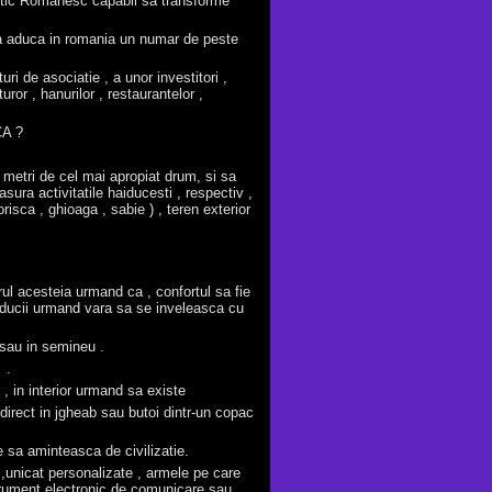
istic Romanesc capabil sa transforme
 sa aduca in romania un numar de peste
ri de asociatie , a unor investitori ,
ror , hanurilor , restaurantelor ,
CA ?
metri de cel mai apropiat drum, si sa
ura activitatile haiducesti , respectiv ,
orisca , ghioaga , sabie ) , teren exterior
ul acesteia urmand ca , confortul sa fie
haiducii urmand vara sa se inveleasca cu
 sau in semineu .
 .
, in interior urmand sa existe
direct in jgheab sau butoi dintr-un copac
e sa aminteasca de civilizatie.
 ,unicat personalizate , armele pe care
strument electronic de comunicare sau