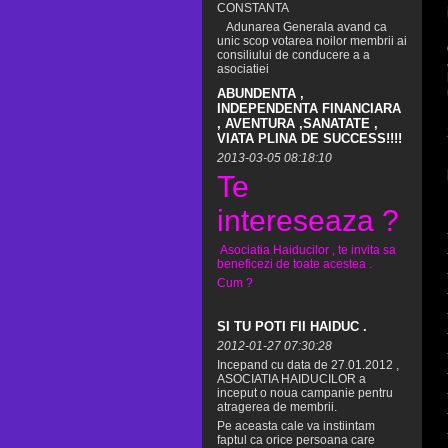
CONSTANTA
Adunarea Generala avand ca
unic scop votarea noilor membrii ai
consiliului de conducere a a
asociatiei
ABUNDENTA ,
INDEPENDENTA FINANCIARA
, AVENTURA ,SANATATE ,
VIATA PLINA DE SUCCESS!!!!
2013-03-05 08:18:10
Te
intereseaza ?
Asociatia Haiducilor , te invita sa
beneficezi de toate acestea .
Cum ?
SI TU POTI FII HAIDUC .
2012-01-27 07:30:28
Incepand cu data de 27.01.2012 ,
ASOCIATIA HAIDUCILOR a
inceput o noua campanie pentru
atragerea de membrii.
Pe aceasta cale va instiintam
faptul ca orice persoana care