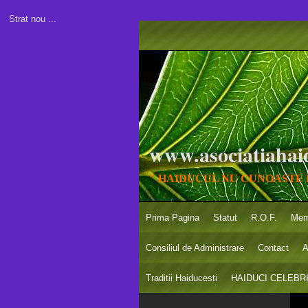
Strat nou ...
www.asociatiahaid
" HAIDUCUL NU CUNOASTE 
Prima Pagina
Statut
R.O.F.
Mem
Consiliul de Administrare
Contact
A
Traditii Haiducesti
HAIDUCI CELEBRI