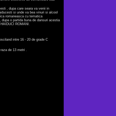
esti , dupa care seara va venii in
iducesti si unde va bea vinuri si alcool
ntica romaneasca cu tematica
 , dupa o partida buna de dansuri acestia
brii HAIDUCI ROMANI.
osciland intre 16 - 20 de grade C
raza de 13 metri .