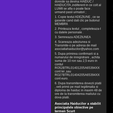
doreste sa devina HAIDUC /
HAIDUCITA ,indiferent in ce colt al
LUMII se afla o poate face .
urmand pasii urmatori ;
1. Copie textul ADEZIUNE , ce se
gaseste cand dati clic pe butonul
MEMBRII.
2. Printeaza textul , completeaza-l
cu datele personale .
3. Semneaza ADEZIUNEA
4. Scaneaza adeziunea si
Transmite-o pe adresa de mail
asociatiahaiducilor@yahoo.com
5. Dupa primirea confirmarii si a
numarului de inregistrare , achita
suma de 10 ron sau 2,5 euro in
contul
RO52BTRL01401205A65394XX
cont lei ,sau
RO27BTRL01404205A65394XX
cont euro.
6. Dupa transmiterea dovezii platii
, veti primii pe mail legitimatia si
diploma de haiduc in maxim 48 de
ore de la transmiterea mailului cu
dova platii.
Asociatia Haiducilor a stabilit
principalele obiective pe
termen Scurt