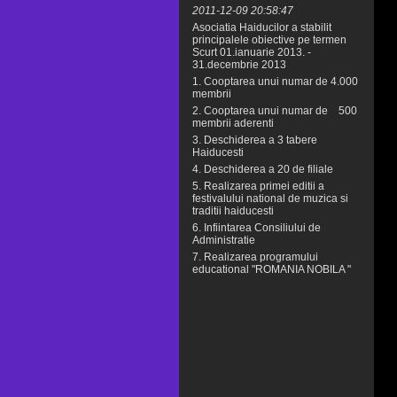
2011-12-09 20:58:47
Asociatia Haiducilor a stabilit
principalele obiective pe termen
Scurt 01.ianuarie 2013. -
31.decembrie 2013
1. Cooptarea unui numar de 4.000
membrii
2. Cooptarea unui numar de 500
membrii aderenti
3. Deschiderea a 3 tabere
Haiducesti
4. Deschiderea a 20 de filiale
5. Realizarea primei editii a
festivalului national de muzica si
traditii haiducesti
6. Infiintarea Consiliului de
Administratie
7. Realizarea programului
educational "ROMANIA NOBILA "