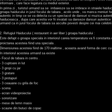
informare , care face legatura cu mediul exterior.
In prima zi , turistul urmand sa se imbaiesze sa se imbrace in straiele haiduc
groapa haiducului in jurul focului de tabara , acolo unde , va manca meniuri ha
autentic in timp ce se va delecta cu un spectacol de dansuri si muzica aute
haiduceasca , dupa care acestia vor fii invatati sa danseze dansuri autentice
urmand ca in jurul focului de tabara sa asculte povesti despre cei mai cele
2. Refugiul Haiducului ( restaurant in aer liber ) groapa haiducului :
Este defapt o groapa speciala in interiorul careia temperatura va fi constanta 
proictarea acesteia fiind una speciala .
Dimensiunea acesteia fiind de 170 inaltime , aceasta avand forma de cerc cu 
In interiorul acesteia urmand sa existe
- Focul de tabara in centru .
- 3 cuptoare in lut
- 3 gropi cu jar
- 3 gratare
- 3 protapuri
- 3 ceauane cu grila de foc
- scena
- ecran videoproiectie
- sonorizare
- mese de lemn masiv
- scaune din butuci de copac