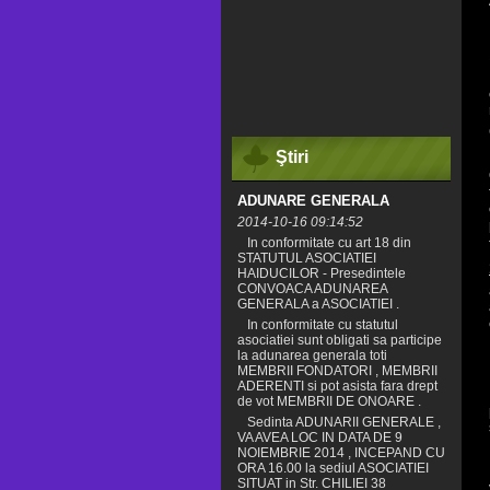
Ştiri
ADUNARE GENERALA
2014-10-16 09:14:52
In conformitate cu art 18 din
STATUTUL ASOCIATIEI
HAIDUCILOR - Presedintele
CONVOACA ADUNAREA
GENERALA a ASOCIATIEI .
In conformitate cu statutul
asociatiei sunt obligati sa participe
la adunarea generala toti
MEMBRII FONDATORI , MEMBRII
ADERENTI si pot asista fara drept
de vot MEMBRII DE ONOARE .
Sedinta ADUNARII GENERALE ,
VA AVEA LOC IN DATA DE 9
NOIEMBRIE 2014 , INCEPAND CU
ORA 16.00 la sediul ASOCIATIEI
SITUAT in Str. CHILIEI 38